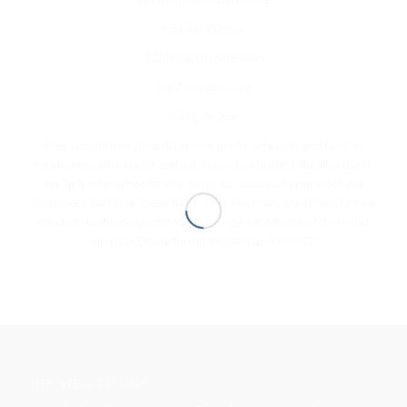
1,5 Liter Wasser
2 Zitronen in Scheiben
50g Zitronensäure
1,5 kg Zucker
Alles zusammen gibst du in eine große Schüssel und lässt es
mindestens eine Nacht stehen. Danach schüttest du alles durch
ein Sieb oder schöpfst den Sirup ab, sodass du nur noch die
Flüssigkeit behältst. Diese füllst du in Flaschen. Nach Geschmack
mischst du den Sirup mit Wasser, legst ein Minzblättchen und
ein paar Eiswürfel mit ins Glas und PROST!
IHR WEG ZU UNS