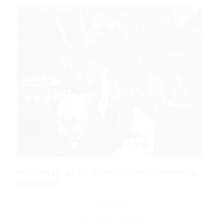
1
2
3
4
5
6
7
8
9
10
Möchtest du auch Holunderblütensirup
machen?
Du brauchst:
20 Holunderblütendolde