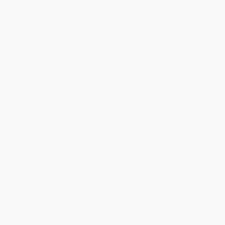
Katholische Kirchengemeinde St. Liudger -Kita Verbund-
Dingbängerweg 61
48163 Münster
SO ERREICHEN SIE UNS
Tel: 0251 2760005-11 Mobil 0172 1035553
Fax: 0251 2760005-19
E-Mail: verbundleitung.stliudger-muenster@bistum-
muenster.de
ERREICHBARKEITEN