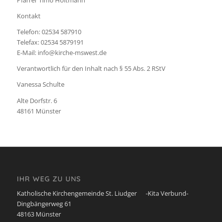
Pfarrer Timo Holtmann
Kontakt
Telefon: 02534 587910
Telefax: 02534 5879191
E-Mail: info@kirche-mswest.de
Verantwortlich für den Inhalt nach § 55 Abs. 2 RStV
Vanessa Schulte
Alte Dorfstr. 6
48161 Münster
IHR WEG ZU UNS
Katholische Kirchengemeinde St. Liudger -Kita Verbund-
Dingbängerweg 61
48163 Münster