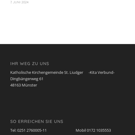
7. JUNI 2024
IHR WEG ZU UNS
Katholische Kirchengemeinde St. Liudger -Kita Verbund-
Dingbängerweg 61
48163 Münster
SO ERREICHEN SIE UNS
Tel: 0251 2760005-11 Mobil 0172 1035553