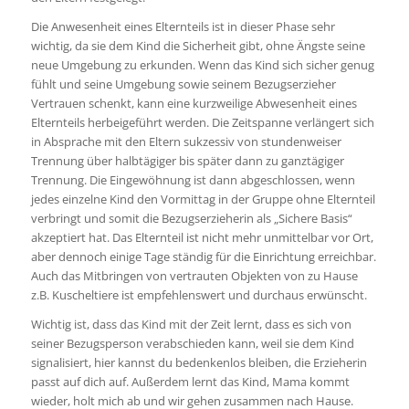
Die Anwesenheit eines Elternteils ist in dieser Phase sehr
wichtig, da sie dem Kind die Sicherheit gibt, ohne Ängste seine
neue Umgebung zu erkunden. Wenn das Kind sich sicher genug
fühlt und seine Umgebung sowie seinem Bezugserzieher
Vertrauen schenkt, kann eine kurzweilige Abwesenheit eines
Elternteils herbeigeführt werden. Die Zeitspanne verlängert sich
in Absprache mit den Eltern sukzessiv von stundenweiser
Trennung über halbtägiger bis später dann zu ganztägiger
Trennung. Die Eingewöhnung ist dann abgeschlossen, wenn
jedes einzelne Kind den Vormittag in der Gruppe ohne Elternteil
verbringt und somit die Bezugserzieherin als „Sichere Basis“
akzeptiert hat. Das Elternteil ist nicht mehr unmittelbar vor Ort,
aber dennoch einige Tage ständig für die Einrichtung erreichbar.
Auch das Mitbringen von vertrauten Objekten von zu Hause
z.B. Kuscheltiere ist empfehlenswert und durchaus erwünscht.
Wichtig ist, dass das Kind mit der Zeit lernt, dass es sich von
seiner Bezugsperson verabschieden kann, weil sie dem Kind
signalisiert, hier kannst du bedenkenlos bleiben, die Erzieherin
passt auf dich auf. Außerdem lernt das Kind, Mama kommt
wieder, holt mich ab und wir gehen zusammen nach Hause.