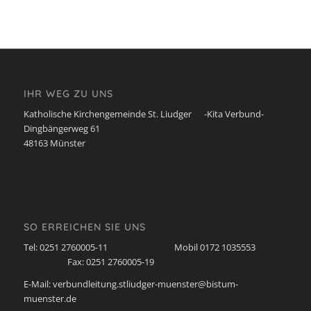
IHR WEG ZU UNS
Katholische Kirchengemeinde St. Liudger -Kita Verbund-
Dingbängerweg 61
48163 Münster
SO ERREICHEN SIE UNS
Tel: 0251 2760005-11 Mobil 0172 1035553
Fax: 0251 2760005-19
E-Mail: verbundleitung.stliudger-muenster@bistum-
muenster.de