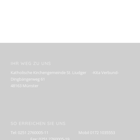
IHR WEG ZU UNS
Katholische Kirchengemeinde St. Liudger -Kita Verbund-
Dingbängerweg 61
48163 Münster
SO ERREICHEN SIE UNS
Tel: 0251 2760005-11 Mobil 0172 1035553
Fax: 0251 2760005-19